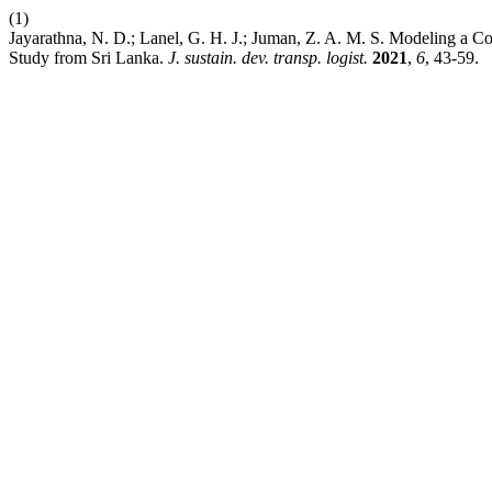
(1)
Jayarathna, N. D.; Lanel, G. H. J.; Juman, Z. A. M. S. Modeling a Co
Study from Sri Lanka.
J. sustain. dev. transp. logist.
2021
,
6
, 43-59.